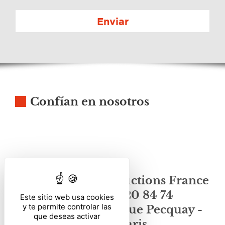
Enviar
Confían en nosotros
Chantal Pulé Traductions France
-
+33 (0)1 43 20 84 74
Este sitio web usa cookies
y te permite controlar las
Agence Paris : 11, rue Pecquay -
que deseas activar
75004 Paris